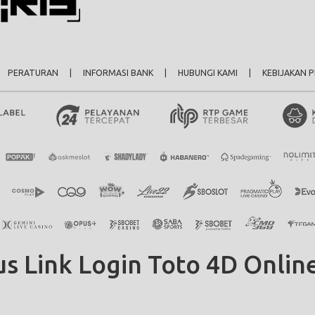
PERATURAN
|
INFORMASI BANK
|
HUBUNGI KAMI
|
KEBIJAKAN P
s Link Login Toto 4D Onlin
 online terpercaya yang menyediakan layanan
Toto 4D
resmi dan berbagai per