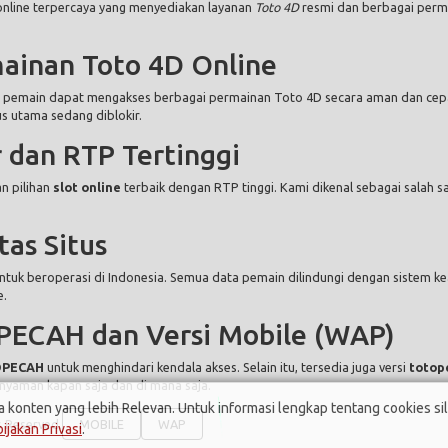
ainan Toto 4D Online
, pemain dapat mengakses berbagai permainan Toto 4D secara aman dan ce
s utama sedang diblokir.
 dan RTP Tertinggi
n pilihan
slot online
terbaik dengan RTP tinggi. Kami dikenal sebagai salah 
as Situs
ntuk beroperasi di Indonesia. Semua data pemain dilindungi dengan sistem ke
e.
OPECAH dan Versi Mobile (WAP)
TOPECAH
untuk menghindari kendala akses. Selain itu, tersedia juga versi
totop
yaman kapan saja dan di mana saja.
 konten yang lebih Relevan. Untuk informasi lengkap tentang cookies sil
s Reserved.
MOBILE
WAP
ijakan Privasi
.