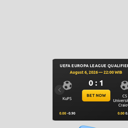
UEFA EUROPA LEAGUE QUALIFI
August 6, 2026 — 22:59 WIB
0 : 0
Previous
BET NOW
Jagiellonia
Range
Bialystok
0.00
-0.96
0.00