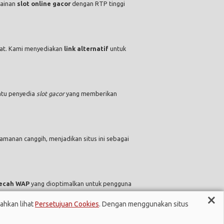
pat. Kami menyediakan
link alternatif
untuk
satu penyedia
slot gacor
yang memberikan
amanan canggih, menjadikan situs ini sebagai
ecah WAP
yang dioptimalkan untuk pengguna
×
ahkan lihat
Persetujuan Cookies
. Dengan menggunakan situs