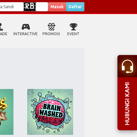
t !
Selamat Datang di Situs Slot TOTOPECAH, Situs Judi Online Resmi T
Masuk
Daftar
ADE
INTERACTIVE
PROMOSI
EVENT