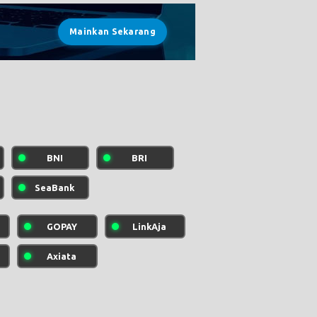
Mainkan Sekarang
BNI
BRI
SeaBank
GOPAY
LinkAja
Axiata