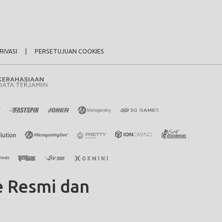
RIVASI
|
PERSETUJUAN COOKIES
e Resmi dan
mainan
slot online gacor
dengan RTP tinggi