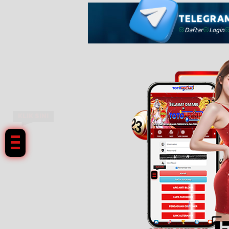
TELEGRA
Daftar
Login
KLIK SINI