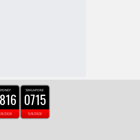
SYDNEY
SINGAPORE
816
0715
/8/2026
5/8/2026