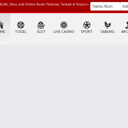
itus Judi Online Resmi Terbesar, Terbaik & Terpercaya. RTP Live Terupdate dan Tera
ME
TOGEL
SLOT
LIVE CASINO
SPORT
SABUNG
ARC