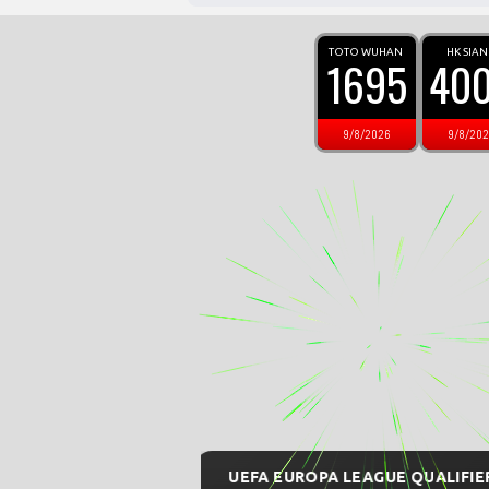
TOTO WUHAN
HK SIA
1695
40
9/8/2026
9/8/20
SPAIN LA LIGA