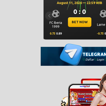
August 16, 2026 — 00:30 WIB
0 : 0
Previous
BET NOW
Alaves
Get
0.00
0.62
0.00
-
TELEGRA
Daftar
Login