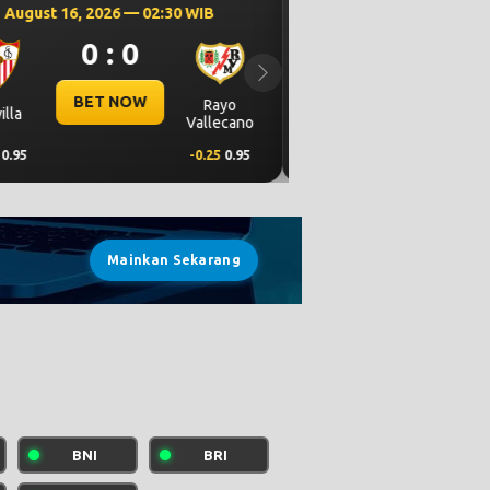
August 11, 2026 — 22:00 WIB
0 : 0
Next
BET NOW
t Almaty
Levski Sofia
(n)
0
0.76
0.00
-0.94
Mainkan Sekarang
BNI
BRI