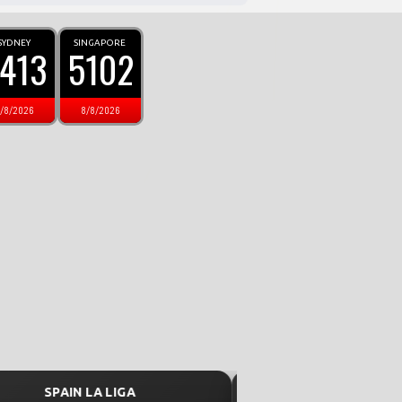
SYDNEY
SINGAPORE
413
5102
/8/2026
8/8/2026
A CHAMPIONS LEAGUE QUALIFIERS