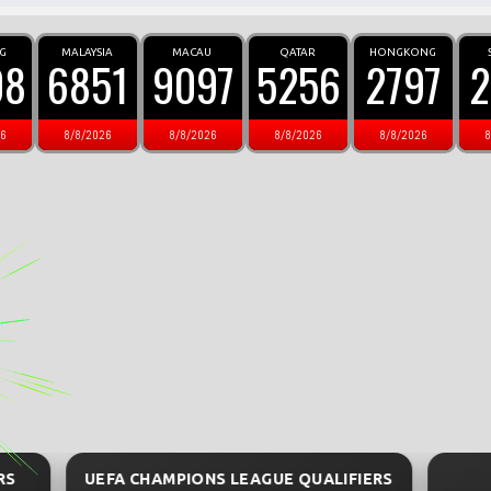
NG
MALAYSIA
MACAU
QATAR
HONGKONG
08
6851
9097
5256
2797
2
26
8/8/2026
8/8/2026
8/8/2026
8/8/2026
8
SPAIN LA LIGA
UEF