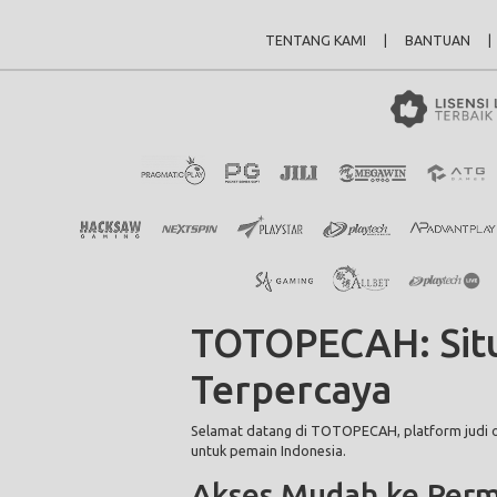
TENTANG KAMI
|
BANTUAN
|
TOTOPECAH: Situ
Terpercaya
Selamat datang di
TOTOPECAH
, platform judi
untuk pemain Indonesia.
Akses Mudah ke Perm