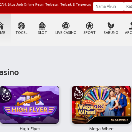
s Judi Online Resmi Terbesar, Terbaik & Terpercaya. RTP Live Terupdate dan Terakur
ME
TOGEL
SLOT
LIVE CASINO
SPORT
SABUNG
ARC
asino
High Flyer
Mega Wheel