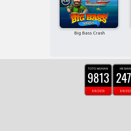
Big Bass Crash
TOTO WUHAN
HK SIA
9813
24
9/8/2026
8/8/20