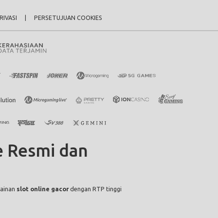
RIVASI
|
PERSETUJUAN COOKIES
e Resmi dan
mainan
slot online gacor
dengan RTP tinggi