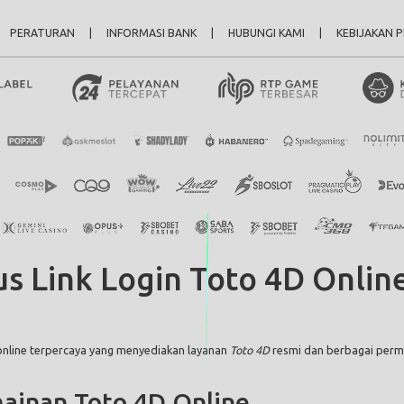
PERATURAN
|
INFORMASI BANK
|
HUBUNGI KAMI
|
KEBIJAKAN P
s Link Login Toto 4D Onlin
 online terpercaya yang menyediakan layanan
Toto 4D
resmi dan berbagai per
ainan Toto 4D Online