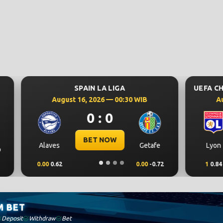
IERS
UEFA CHAMPIONS LEAGUE QUALIFIERS
UEF
August 12, 2026 — 01:15 WIB
0 : 0
BET NOW
Slovan
bahce
Mjallby
Bodo
Bratislava
.87
0.5
0.83
-0.5
0.99
0.7
M BET
Deposit
Withdraw
Bet