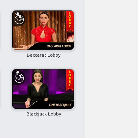
Baccarat Lobby
Blackjack Lobby