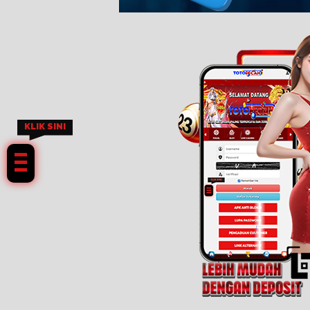
KLIK SINI