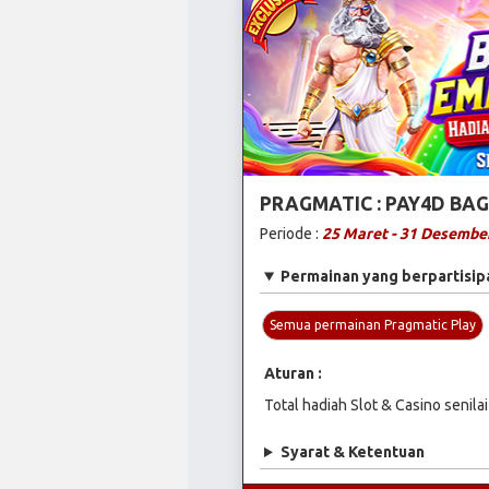
PRAGMATIC : PAY4D BAG
Periode :
25 Maret - 31 Desembe
Permainan yang berpartisip
Semua permainan Pragmatic Play
Aturan :
Total hadiah Slot & Casino senila
Syarat & Ketentuan