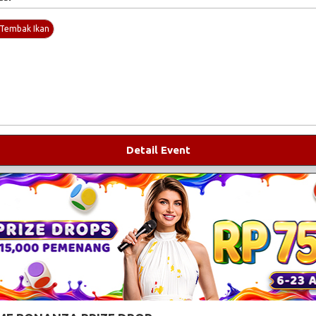
 Tembak Ikan
Detail Event