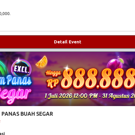
0,000.
Detail Event
M PANAS BUAH SEGAR
asi