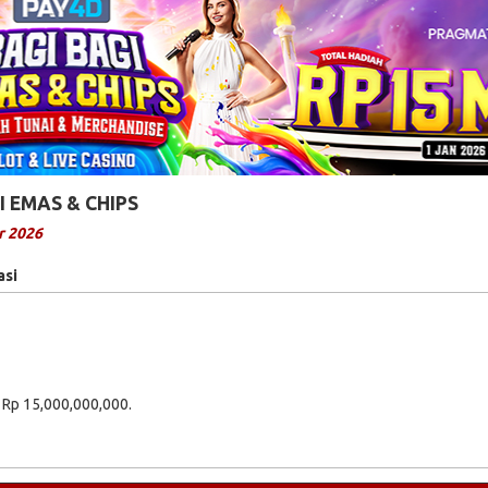
I EMAS & CHIPS
r 2026
asi
i Rp 15,000,000,000.