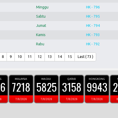
Minggu
HK - 796
Sabtu
HK - 795
Jumat
HK - 794
Kamis
HK - 793
Rabu
HK - 792
8
9
10
11
12
13
14
15
Last ( 73 )
NG
MALAYSIA
MACAU
QATAR
HONGKONG
76
7218
5825
3158
9943
2
26
7/8/2026
7/8/2026
7/8/2026
7/8/2026
8