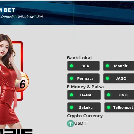
M BET
Deposit
Withdraw
Bet
Bank Lokal
BCA
Mandiri
Permata
JAGO
E Money & Pulsa
DANA
OVO
Sakuku
Telkomsel
Crypto Currency
USDT