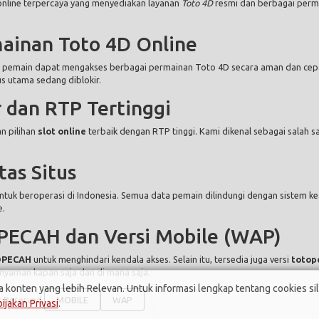
 online terpercaya yang menyediakan layanan
Toto 4D
resmi dan berbagai per
ainan Toto 4D Online
, pemain dapat mengakses berbagai permainan Toto 4D secara aman dan ce
s utama sedang diblokir.
 dan RTP Tertinggi
n pilihan
slot online
terbaik dengan RTP tinggi. Kami dikenal sebagai salah 
as Situs
ntuk beroperasi di Indonesia. Semua data pemain dilindungi dengan sistem ke
e.
OPECAH dan Versi Mobile (WAP)
TOPECAH
untuk menghindari kendala akses. Selain itu, tersedia juga versi
totop
yaman kapan saja dan di mana saja.
 konten yang lebih Relevan. Untuk informasi lengkap tentang cookies sil
s Reserved.
MOBILE
WAP
ijakan Privasi
.