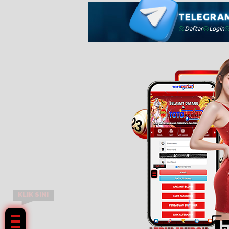
TELEGRA
Daftar
Login
KLIK SINI