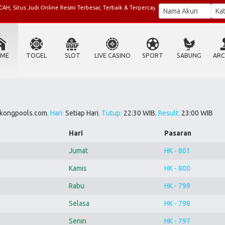
tus Judi Online Resmi Terbesar, Terbaik & Terpercaya. RTP Live Terupdate dan Terak
ME
TOGEL
SLOT
LIVE CASINO
SPORT
SABUNG
ARC
kongpools.com
, Hari:
Setiap Hari
, Tutup:
22:30 WIB
, Result:
23:00 WIB
Hari
Pasaran
Jumat
HK - 801
Kamis
HK - 800
Rabu
HK - 799
Selasa
HK - 798
Senin
HK - 797