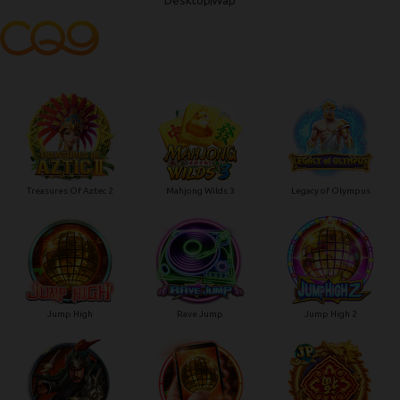
Treasures Of Aztec 2
Mahjong Wilds 3
Legacy of Olympus
Jump High
Rave Jump
Jump High 2