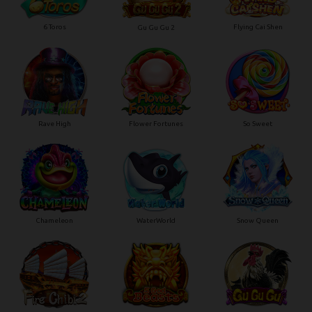
6 Toros
Flying Cai Shen
Gu Gu Gu 2
Rave High
Flower Fortunes
So Sweet
Chameleon
WaterWorld
Snow Queen