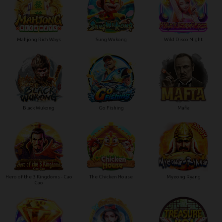
Mahjong Rich Ways
Sung Wukong
Wild Disco Night
Black Wukong
Go Fishing
Mafia
Hero of the 3 Kingdoms - Cao
The Chicken House
Myeong Ryang
Cao