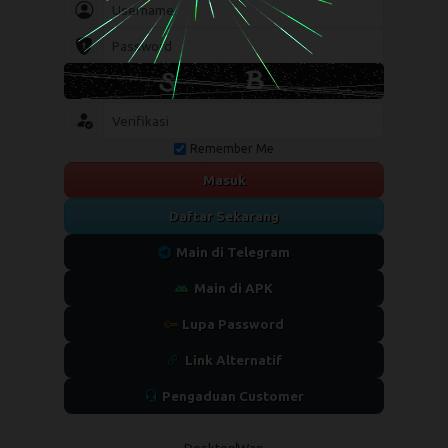
Remember Me
Masuk
Daftar Sekarang
Main di Telegram
Main di APK
Lupa Password
Link Alternatif
Pengaduan Customer
Desktop
Wap