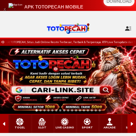
DOWNLOAD
APK TOTOPECAH MOBILE
x
Solusi Anti-Blokir & Login Tercepat.
ot TOTOPECAH, Situs Judi Online Resmi Terbesar, Terbaik & Terpercaya. RTP Live Terupdate dan Terakura
TOGEL
SLOT
LIVE CASINO
SPORT
ARCADE
SABU