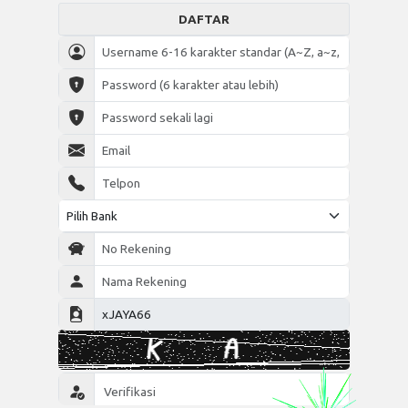
DAFTAR