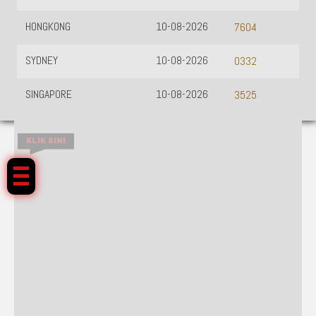
HONGKONG
10-08-2026
7604
SYDNEY
10-08-2026
0332
SINGAPORE
10-08-2026
3525
KLIK SINI